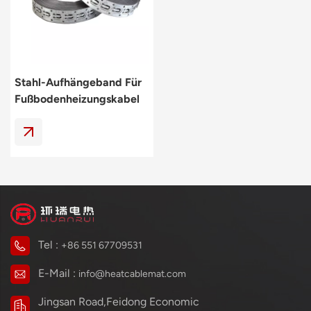
Polski
svenska
Stahl-Aufhängeband Für
Fußbodenheizungskabel
Zur Einfachen Montage
Tel :
+86 551 67709531
E-Mail :
info@heatcablemat.com
Jingsan Road,Feidong Economic