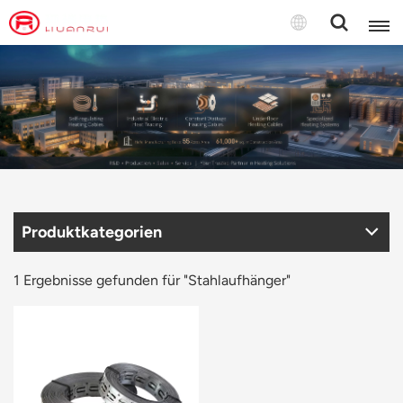
Deutsch
English
français
Deutsch
Produktkategorien
русский
italiano
1 Ergebnisse gefunden für "Stahlaufhänger"
español
português
Türkçe