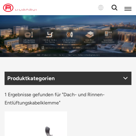
Deutsch
English
français
Deutsch
Produktkategorien
русский
italiano
1 Ergebnisse gefunden für "Dach- und Rinnen-
Entlüftungskabelklemme"
español
português
Türkçe