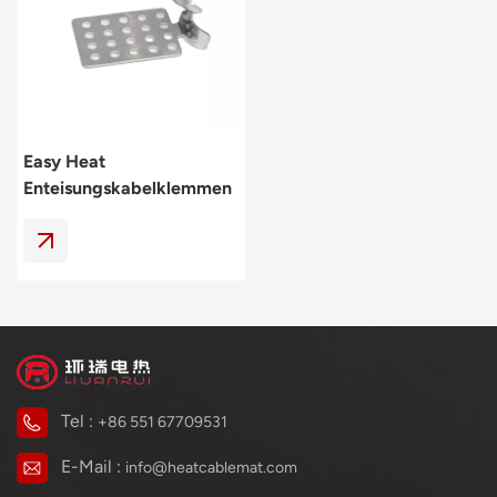
Polski
svenska
Easy Heat
Enteisungskabelklemmen
Für Dach Und Dachrinne
Tel :
+86 551 67709531
E-Mail :
info@heatcablemat.com