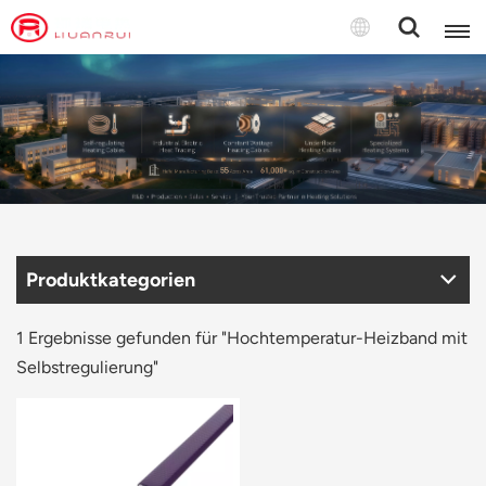
Deutsch
English
français
Deutsch
Produktkategorien
русский
italiano
1 Ergebnisse gefunden für "Hochtemperatur-Heizband mit
Selbstregulierung"
español
português
Türkçe