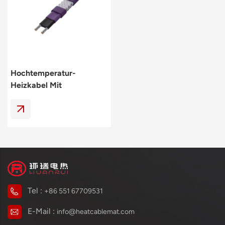
Polski
svenska
Hochtemperatur-
Heizkabel Mit
Selbstregulierung 260℃
Tel :
+86 551 67709531
E-Mail :
info@heatcablemat.com