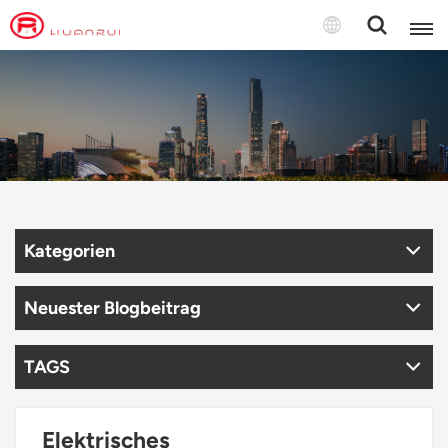
Deutsch
English
français
Deutsch
Kategorien
русский
italiano
Neuester Blogbeitrag
español
TAGS
português
Elektrisches
Türkçe